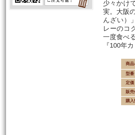
少々かけ
実。大阪
んざい）
レーのコ
一度食べ
『100年
商品
型番
定価
販売
購入