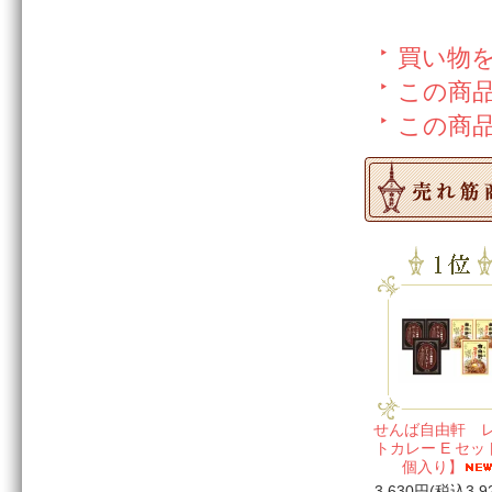
買い物
この商
この商
せんば自由軒 
トカレー E セッ
個入り】
3,630円(税込3,9