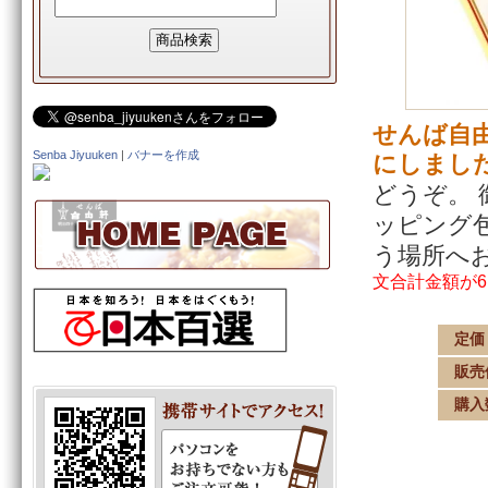
せんば自由
Senba Jiyuuken
|
バナーを作成
にしまし
どうぞ。
ッピング
う場所へ
文合計金額が6
定価
販売
購入