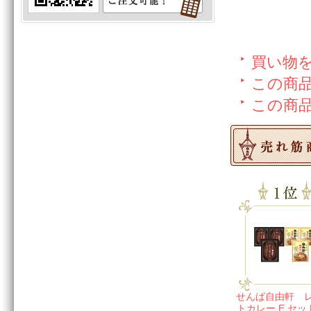
買い物
この商
この商
せんば自由軒 
トカレー E セッ