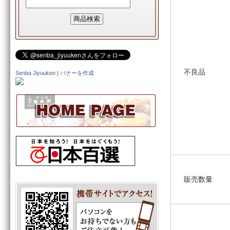
不良品
Senba Jiyuuken
|
バナーを作成
販売数量