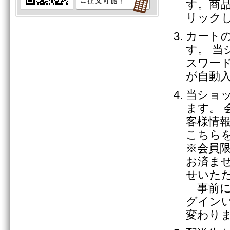
す。商
リック
カート
す。 
スワー
が自動
当ショ
ます。 
客様情
こちら
※会員
お済ま
せいた
事前に
グイン
変わり