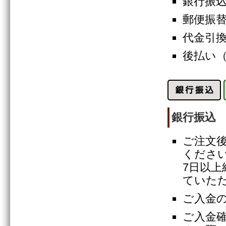
銀行振
郵便振
代金引
後払い
銀行振込
ご注文
くださ
7日以
ていた
ご入金
ご入金