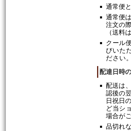
通常便
通常便
注文の
（送料
クール
びいた
ださい
配達日時
配送は
認後の
日祝日
ど当シ
場合が
品切れ