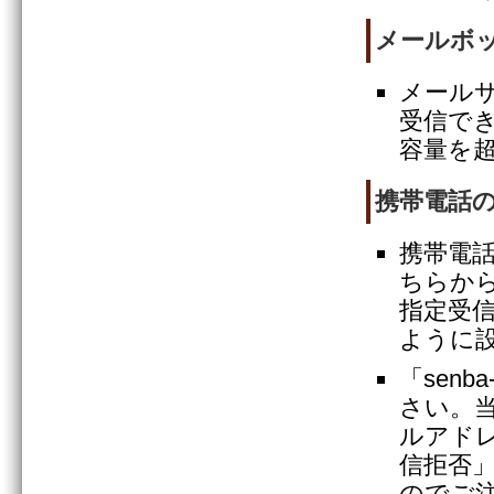
メールボ
メール
受信で
容量を
携帯電話
携帯電
ちらか
指定受
ように
「senba
さい。
ルアド
信拒否
のでご