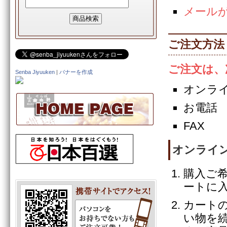
メール
ご注文方法
ご注文は、
Senba Jiyuuken
|
バナーを作成
オンラ
お電話
FAX
オンライ
購入ご
ートに
カート
い物を