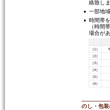
絡致し
一部地
時間帯
（時間
場合が
［1］
［2］
［3］
［4］
［5］
［6］
のし・包装