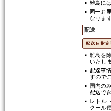
離島に
同一お届
なりま
配送
離島を
いたし
配達事
すので
国内の
配送で
レトル
クール