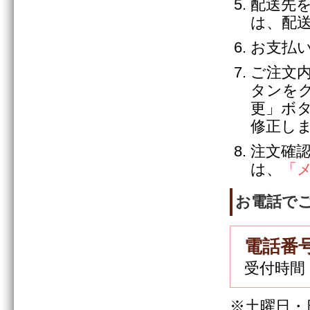
配送先
は、配
お支払
ご注文
タンを
更」ボ
修正し
注文確
は、
「
お電話で
電話番号
受付時間
※土曜日・