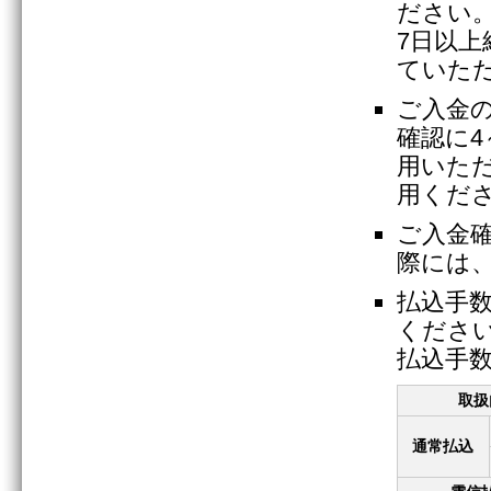
ださい
7日以
ていた
ご入金
確認に
用いた
用くだ
ご入金
際には
払込手
くださ
払込手
取扱
通常払込