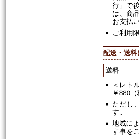
行」で
は、商
お支払
ご利用限
配送・送料
送料
＜レトル
￥880
ただし、
す。
地域に
す事を