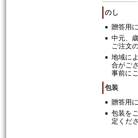
のし
贈答用
中元、
ご注文
地域に
合がご
事前に
包装
贈答用
包装を
定くだ